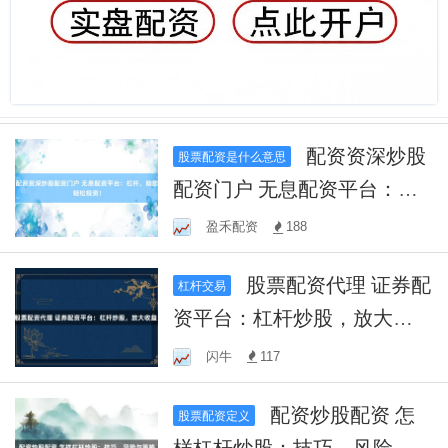
配资资深炒股
股票配资是什么意思
配资门户 无息配资平台：杠
杆，助您轻松投资！
盈禾配资
188
股票配资代理 证券配
杠杆交易
资平台：杠杆炒股，放大收
益！
闪牛
117
配资炒股配资 怎
股票配资定义
样杠杆炒股：技巧、风险与