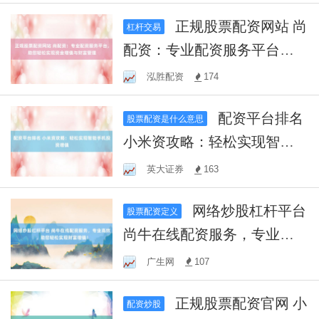
正规股票配资网站 尚
杠杆交易
配资：专业配资服务平台，
助您轻松实现资金增值与财
泓胜配资
174
富管理
配资平台排名
股票配资是什么意思
小米资攻略：轻松实现智能
手机投资增值
英大证券
163
网络炒股杠杆平台
股票配资定义
尚牛在线配资服务，专业高
效，助您轻松实现财富增
广生网
107
值！
正规股票配资官网 小
配资炒股