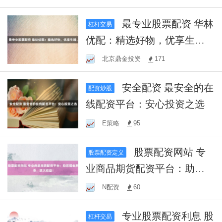
机！
最专业股票配资 华林
杠杆交易
优配：精选好物，优享生
活。
北京鼎金投资
171
安全配资 最安全的在
配资炒股
线配资平台：安心投资之选
E策略
95
股票配资网站 专
股票配资定义
业商品期货配资平台：助您
掘金期市，放大收益！
N配资
60
专业股票配资利息 股
杠杆交易