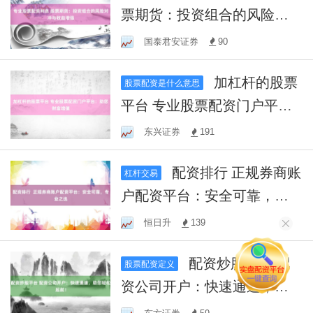
票期货：投资组合的风险对
冲与收益增强
国泰君安证券
90
加杠杆的股票
股票配资是什么意思
平台 专业股票配资门户平
台：助您财富增值
东兴证券
191
配资排行 正规券商账
杠杆交易
户配资平台：安全可靠，专
业之选
恒日升
139
配资炒股平台 配
股票配资定义
资公司开户：快速通道，助
您轻松起航！