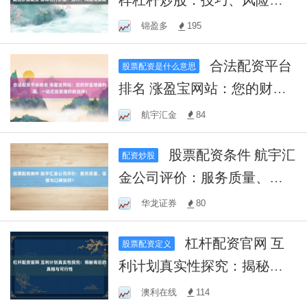
策略
锦盈多
195
合法配资平台
股票配资是什么意思
排名 涨盈宝网站：您的财富
增值利器，一站式投资理财
航宇汇金
84
新选择！
股票配资条件 航宇汇
配资炒股
金公司评价：服务质量、信
誉与口碑如何？
华龙证券
80
杠杆配资官网 互
股票配资定义
利计划真实性探究：揭秘背
后的真相与可行性
澳利在线
114