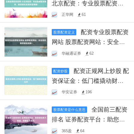
北京配资：专业股票配资服
务，助您轻松实现财富增
正华网
61
值！
配资专业股票配资
股票配资定义
网站 股票配资网站：安全高
效，助您轻松炒股！
华融通证券
62
配资正规网上炒股 配
配资炒股
资保证金：低门槛撬动财富
杠杆
华安证券
196
全国前三配资
股票配资是什么意思
排名 证券配资平台：助您轻
松放大收益，把握投资良
365盈
64