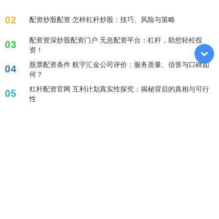
02
配资炒股配资 怎样杠杆炒股：技巧、风险与策略
配资资深炒股配资门户 无息配资平台：杠杆，助您轻松投
03
资！
股票配资条件 航宇汇金公司评价：服务质量、信誉与口碑如
04
何？
杠杆配资官网 互利计划真实性探究：揭秘背后的真相与可行
05
性
标签列表
专业的股票配资平台
安全炒股配资门户
正规实盘配资平台
配资正规炒股配资门户
股票融资平台
正规股票配资开户